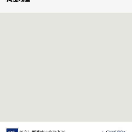
▼房間的特徴
・圍住約17.8張塌塌米客廳的大開口窗和L型陽台
・主卧室是寬敞的約11.3張塌塌米。超過6張塌塌米全居
室。
・有幹凈的感的水周圍
・全居室面向陽台的通風好的空間
▼設備
・味難以在房間指出的獨立型廚房
・1具栓型凈水器
・也便於雨的日的洗衣的浴室換氣乾燥機
・溫水衝洗馬桶座
・附帶TV監視器的內部對講機
・在考慮隱私的門口的前面的路徑是寬敞的約14.49平方公
尺
▼周邊環境