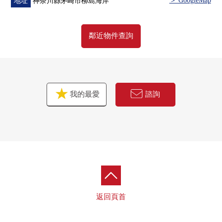
＞ GoogleMap
地址
神奈川縣茅崎市柳島海岸
・BRANCH茅崎步行9分鐘(約650m)
・柳島海岸東公園步行1分鐘(約50m)
鄰近物件查詢
■ 在找想要的家方面給予幫助的━━━━━・・・
房屋的詳細、需討論是如感興趣,歡迎請隨時聯繫我們。
我的最愛
諮詢
返回頁首