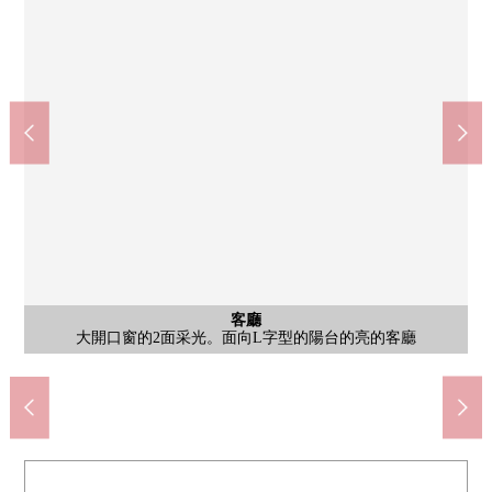
公共汽車
西式房間
西式房間
西式房間
西式房間
西式房間
西式房間
共有部分
客廳
風景
陽台
廚房
洗臉
其他
陽台
風景
陽台
陽台
其他
廚房
外觀
陽台
大開口窗的2面采光。面向L字型的陽台的亮的客廳
７－ＥＬＥＶＥｎ茅崎南湖商店(約550m)
SUNDRUG早餐帶午飯茅崎商店(約650m)
從約6.3張塌塌米西式房間連接的陽台
廚房旁邊的存儲空間。洗衣機場地。
道路的車站湘南chigasaki(約1100m)
約6.3張塌塌米東北一側西式房間
約6.3張塌塌米東北一側西式房間
約6.3張塌塌米西南一側西式房間
約6.3張塌塌米西南一側西式房間
有以白為基調的清潔感覺的廚房
重厚感覺某一個瓷磚貼rino外觀
茅崎市立柳島小學(約1300m)
茅崎市立中島中學(約1700m)
tamaya濱見平商店(約650m)
附帶時尚的三面鏡的盥洗台
有路徑，并且也確保隱私性
來自東南一側陽台的風景
來自東北一側陽台的風景
約11.3張塌塌米西式房間
約11.3張塌塌米西式房間
柳島運動公園(約1200m)
成田診所(約850m)
換氣也有窗的順利
東南一側陽台
東北一側陽台
東南一側陽台
東南一側陽台
腳踏車停放處
3份爐子
客廳
門口
門口
客廳
門口
洗臉
廁所
廚房
入口
外觀
外觀
外觀