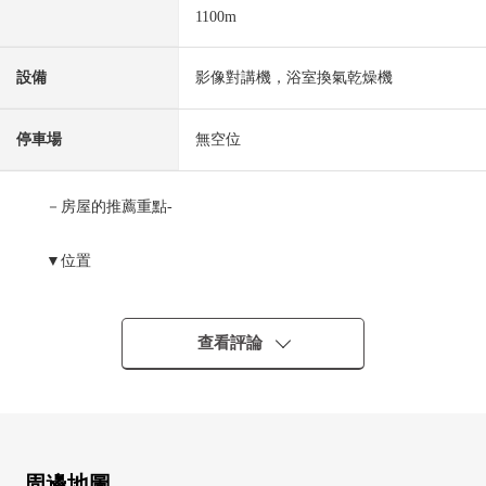
1100m
設備
影像對講機，浴室換氣乾燥機
停車場
無空位
－房屋的推薦重點-
▼位置
・在第一類低層住宅專用區裡有，清靜的住宅地
・到附近的海岸步行4分鐘(約300m)
・在周圍，便利店以及超市，
查看評論
公園在步行範圍以內分散地存在，生活便利性也良好
▼Mansion的特徴
・重厚感覺某一個瓷磚貼rino外觀
・保護舒適的生活的防盜門的
周邊地圖