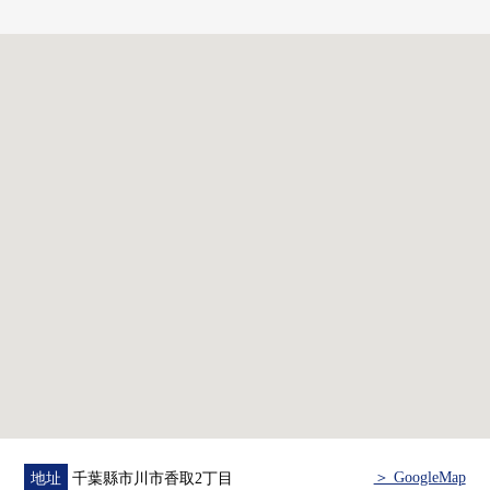
・有開放感覺的Island廚房
・能根據生活方式改變版面設計
2面開口的彈性客廳
・客廳用連窗框盡情享受開放感覺和明亮
▼設備
・和氣地熱腳下的TES溫水式地板暖氣(客餐廳)
・廚房附帶1具凈水器型栓、內裝洗碗機
・附帶TES浴室暖氣烘乾機的全面智能浴缸(保溫浴缸)
・ECO大鯊魚
・收藏嵌入式衣櫃，充實
・在全居室多媒體插座設置
・在縱深2m的陽台，洗手台
▼周邊環境
・Mybasket欠真間2丁目商店(約450m)
・市川市立南行德小學(約790m)
・市川市立幸運榮中學(約550m)
・欠真間公園(約260m)
＞ GoogleMap
地址
千葉縣市川市香取2丁目