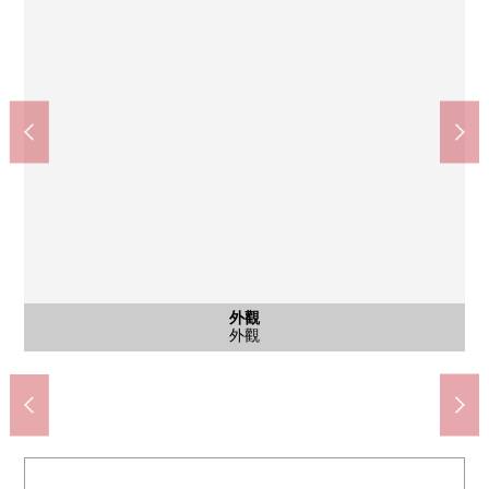
客廳
※圖片，在實際的室內照片以及戶型平面圖的基礎上，是在CG重
公共汽車
共有部分
共有部分
共有部分
其他當地
停車場
外觀
廚房
廚房
洗臉
洗臉
陽台
風景
入口
入口
入口
入口
大廳
大廳
外觀
新顯現的"空房翻新形象"，并且多少和實際不一樣。
THE BIG-A市川湊新田商店(約670m)
Mybasket欠真間2丁目商店(約450m)
鬆本清市川行德商店(約700m)
市川市立南行德小學(約790m)
市川市立幸運榮中學(約550m)
7-Eleven欠真間商店(約510m)
行德郵局(約260m)
讓說醫院(約70m)
腳踏車停放處
公共汽車
共用走廊
共有部分
共有部分
其他當地
停車場
外觀
廚房
廚房
洗臉
洗臉
陽台
風景
入口
入口
入口
入口
大廳
大廳
其他
外觀
外觀
外觀