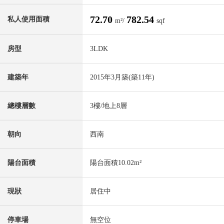
72.70
782.54
私人使用面積
m²/
sqf
房型
3LDK
建築年
2015年3月築(築11年)
總樓層數
3樓/地上8層
朝向
西南
陽台面積
陽台面積10.02m²
現狀
居住中
停車場
無空位