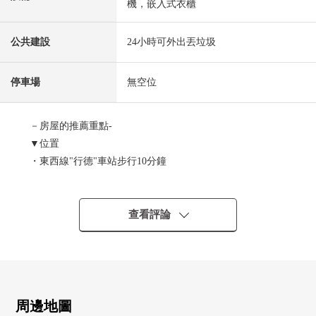
機，嵌入式衣櫃
公共建設
24小時可外出丟垃圾
停車場
無空位
－房屋的推薦重點-
▼位置
・東西線"行德"車站步行10分鐘
・東西線"南行德"車站步行12分鐘
▼Mansion的特徴
・2015年度良好設計獎獲獎
查看評論
・24小時都可以外出丟垃圾
・寵物飼養可(有飼養細則)
・入口非接觸鎖匙系統
▼房間的特徴
・陽光在西南採光房良好
周邊地圖