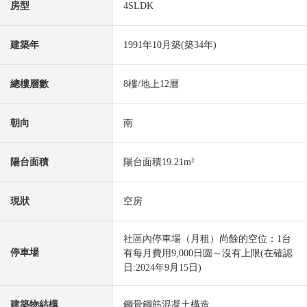
房型
4SLDK
建築年
1991年10月築(築34年)
總樓層數
8樓/地上12層
朝向
南
陽台面積
陽台面積19.21m²
現狀
空房
社區內停車場（月租）尚餘的空位：1台
停車場
有每月費用9,000日圆～沒有上限(在確認
日:2024年9月15日)
建築物結構
鋼骨鋼筋混凝土構造