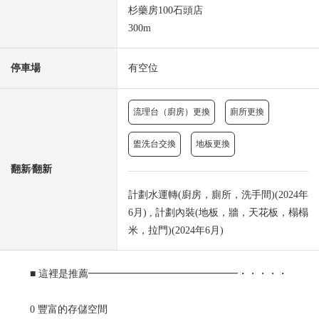
杉藥房100石頭店
300m
停車場
有空位
流理台（廚房）更換
廁所更換
盥洗台交換
地板更換
翻新⁄翻新
計劃水運轉(廚房，廁所，洗手間)(2024年
6月) , 計劃內裝(地板，牆，天花板，榻榻
米，拉門)(2024年6月)
■ 這裡是推薦━━━━━━━━━━━━━━━・・・・・
0 豐富的存儲空間