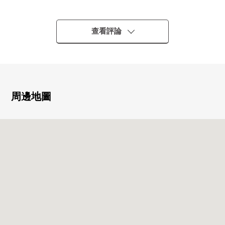
0 4LDK
0 書齋有
0 南向曝光面陽台
查看評論
0 停車場空有
■ 翻新內容(2024年6月完成已經)
0 Cross貼(天花板，牆)
0 地板張(3間西式房間(的))
0 木材用瓦蓋(LDK，走廊)
周邊地圖
0 靠墊層張(洗臉，脫衣服的室，廁所)
0 組合廚房更換
0 盥洗台，廁所一套交換
0 畳表替
0 隔扇，拉門換貼
0 已經House清洗