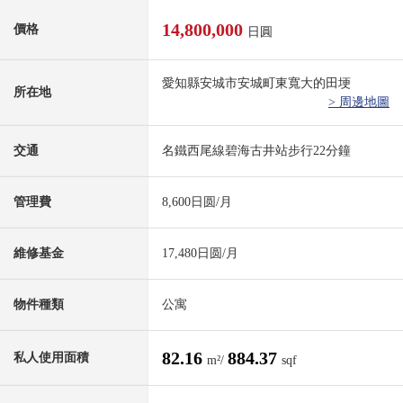
14,800,000
價格
日圓
愛知縣安城市安城町東寬大的田埂
所在地
> 周邊地圖
交通
名鐵西尾線碧海古井站步行22分鐘
管理費
8,600日圆/月
維修基金
17,480日圆/月
物件種類
公寓
82.16
884.37
私人使用面積
m²/
sqf