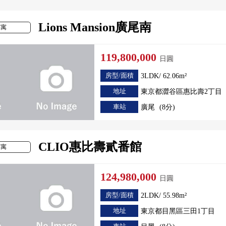
Lions Mansion廣尾南
公寓
119,800,000
日圓
房型/面積
3LDK/ 62.06m²
地址
東京都澀谷區惠比壽2丁目
車站
廣尾
(8分)
CLIO惠比壽貳番館
公寓
124,980,000
日圓
房型/面積
2LDK/ 55.98m²
地址
東京都目黑區三田1丁目