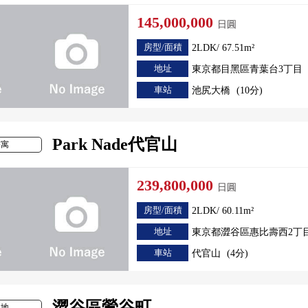
145,000,000
日圓
房型/面積
2LDK/ 67.51m²
地址
東京都目黑區青葉台3丁目
車站
池尻大橋
(10分)
Park Nade代官山
公寓
239,800,000
日圓
房型/面積
2LDK/ 60.11m²
地址
東京都澀谷區惠比壽西2丁
車站
代官山
(4分)
澀谷區鶯谷町
土地