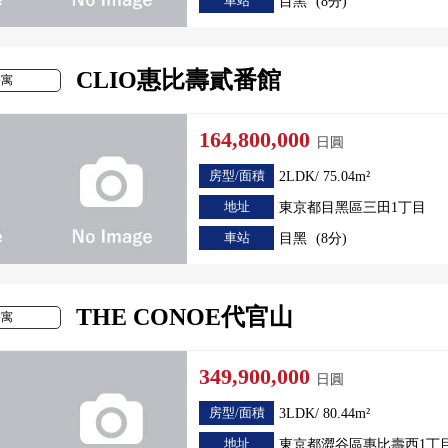
車站
目黑
(8分)
CLIO惠比壽貳番館
公寓
164,800,000
日圓
房型/面積
2LDK/ 75.04m²
地址
東京都目黑區三田1丁目
車站
目黑
(8分)
THE CONOE代官山
公寓
349,900,000
日圓
房型/面積
3LDK/ 80.44m²
地址
東京都澀谷區惠比壽西1丁