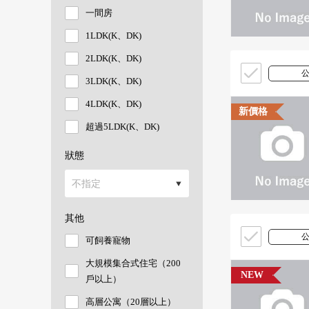
一間房
1LDK(K、DK)
2LDK(K、DK)
3LDK(K、DK)
4LDK(K、DK)
新價格
超過5LDK(K、DK)
狀態
其他
可飼養寵物
大規模集合式住宅（200
NEW
戶以上）
高層公寓（20層以上）