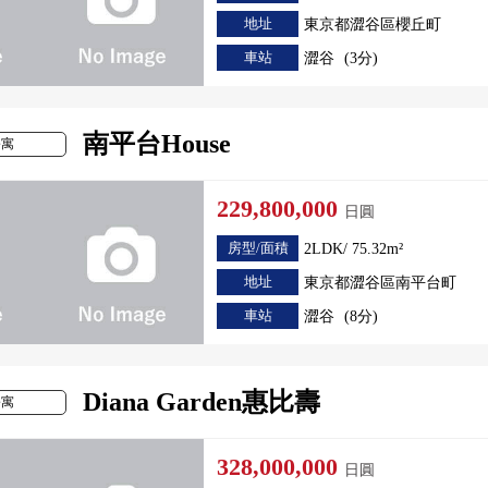
地址
東京都澀谷區櫻丘町
車站
澀谷
(3分)
南平台House
公寓
229,800,000
日圓
房型/面積
2LDK/ 75.32m²
地址
東京都澀谷區南平台町
車站
澀谷
(8分)
Diana Garden惠比壽
公寓
328,000,000
日圓