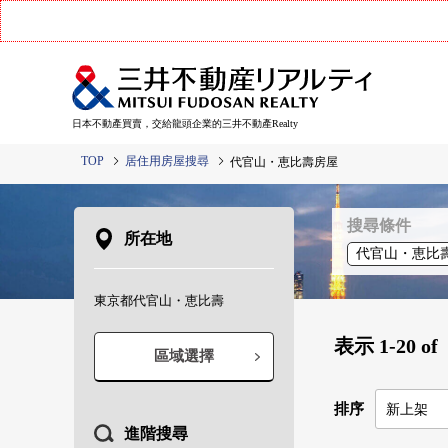
日本不動產買賣，交給龍頭企業的三井不動產Realty
TOP
居住用房屋搜尋
代官山・恵比壽房屋
搜尋條件
所在地
代官山・恵比
東京都代官山・恵比壽
表示
1-20
of
區域選擇
排序
進階搜尋