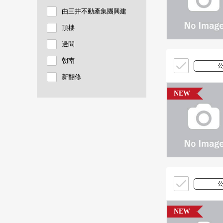
由三井不動產集團興建
頂樓
邊間
朝南
新翻修
NEW
NEW