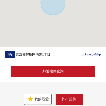
在顧客的各種各樣的要求(投資房屋買賣、繼承對策、財
產改組、等)
因為留意接受的敬重的營業所以一定在這個機會要定
購。
＞ GoogleMap
地址
東京都豐島區池袋1丁目
鄰近物件查詢
我的最愛
諮詢