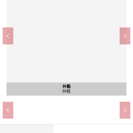
池袋站(JR東日本山手線其他)(約700m)
北池袋站(東武東上幹線)(約840m)
含有前面道路的外觀
含有前面道路的外觀
共有部分
外觀
外觀
外觀
入口
步行11分鐘。
步行9分鐘。
共有部分
前面道路
前面道路
外觀
外觀
外觀
入口