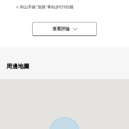
○ JR山手線"池袋"車站步行9分鐘
○ 東武東上線"北池袋"車站步行11分鐘
查看評論
○ 能利用幾個2車站線路
○ 旅館運營(飯店用途變更濟2025年6月)中的
○ 全房間全部翻新濟
周邊地圖
━━━━━━━━━━━━━━━・・・・・
這次非常感謝你閱讀主頁。
解決方案營業部
是把供供投資使用的事業使用的房地產的負責作為專業
的部分。