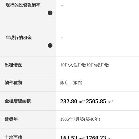
現行的投資報酬率
－
!
年現行的租金
－
!
出租情況
10戶入住戶數10戶/總戶數
物件種類
飯店、旅館
232.80
2505.85
全樓層總面積
m²/
sqf
建築年
1986年7月築(築40年)
163.53
1760.23
土地面積
m²/
sqf