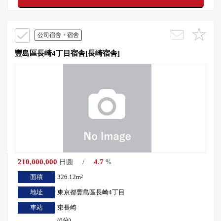
公司宿舍・宿舍
豐島區長崎4丁目宿舎[長崎宿舎]
210,000,000
/
4.7
日圓
%
面積
326.12m²
地址
東京都豐島區長崎4丁目
車站
東長崎
(6分)