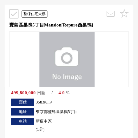
整棟住宅大樓
豐島區巢鴨5丁目Mansion[Repure西巢鴨]
499,800,000
/
4.0
日圓
%
面積
358.96m²
地址
東京都豐島區巢鴨5丁目
車站
新庚申冢
(1分)