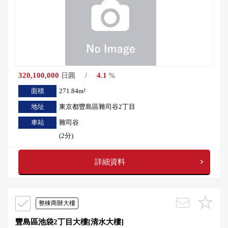
320,100,000
/
4.1
日圓
%
面積
271.84m²
地址
東京都豐島區雜司谷2丁目
車站
雜司谷
(2分)
詳細資料
整棟商辦大樓
豐島區池袋2丁目大樓[清水大樓]