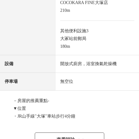
COCOKARA FINE大塚店
210m
其他便利設施3
大冢站前郵局
180m
設備
開放式廚房，浴室換氣乾燥機
停車場
無空位
－房屋的推薦重點-
▼位置
・JR山手線"大塚"車站步行4分鐘
・都電荒川線"巢鴨新田"車站步行5分鐘
・都營三田線"巢鴨"車站步行11分鐘