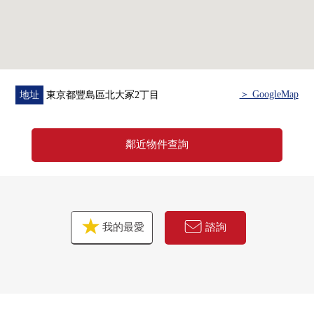
■ 在找房產資訊方面給予幫助的━━━━━・・・
房屋的詳細、需討論是如感興趣,歡迎請隨時聯繫我們。
＞ GoogleMap
地址
東京都豐島區北大冢2丁目
鄰近物件查詢
我的最愛
諮詢