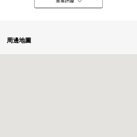
查看評論
▼Mansion的特徴
・可3車站3線路利用
・安心的防盜門系統
・不在時便利的宅配保管櫃
周邊地圖
▼房間的特徴
・通風關於西北×東北，邊間良好
・會話興奮起來的櫃台廚房
・收藏嵌入式衣櫃，充實
・有便於雨的日的洗衣的浴室換氣乾燥機
▼周邊環境
・到Mybasket北大冢1丁目商店約230m(步行3分鐘)
・到7-Eleven北大冢1丁目西店約150m(步行2分鐘)
・到COCOKARA FINE大塚店約210m(步行3分鐘)
・到atorevi大塚約370m(步行5分鐘)