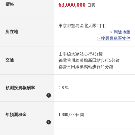
63,000,000
價格
日圓
東京都豐島區北大冢2丁目
所在地
> 周邊地圖
> 搜尋豐島區物件
山手線大冢站步行4分鐘
交通
都電荒川線巢鴨新田站步行5分鐘
都營三田線巢鴨站步行11分鐘
預測投資報酬率
2.8 %
!
年預測租金
1,800,000日圆
!