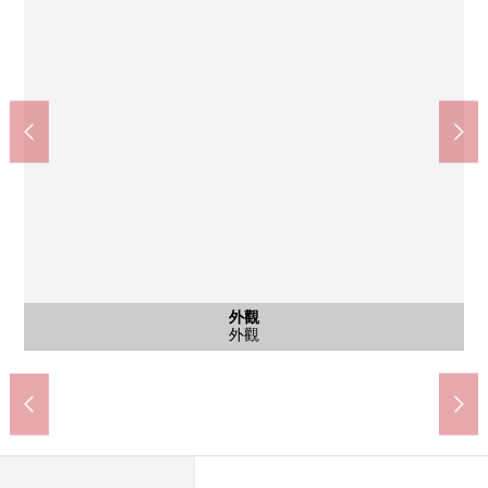
其他當地
其他當地
共有部分
共有部分
停車場
外觀
入口
外觀
外觀
外觀
Mybasket北大冢1丁目商店(約230m)
COCOKARA FINE大塚店(約210m)
7-Eleven北大冢1丁目西店(約150m)
大冢站前郵局(約180m)
atorevi大塚(約370m)
JR大冢站(約320m)
腳踏車停放處
宅配保管櫃
宅配保管櫃
入口路徑
停車場
外觀
名牌
外觀
外觀
外觀