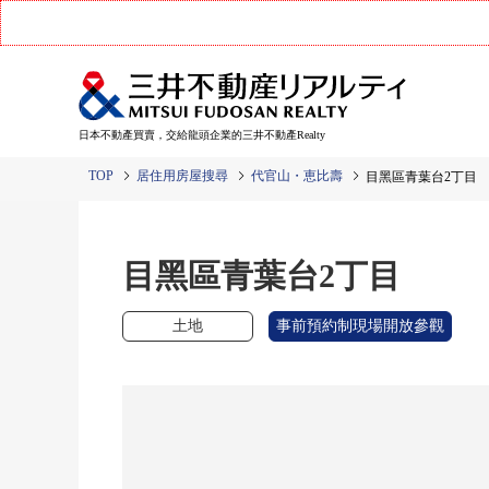
日本不動產買賣，交給龍頭企業的三井不動產Realty
TOP
居住用房屋搜尋
代官山・恵比壽
目黑區青葉台2丁
目黑區青葉台2丁目
土地
事前預約制現場開放參觀