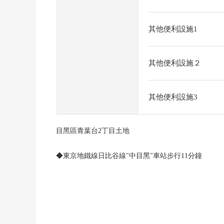
其他便利設施1
其他便利設施２
其他便利設施3
目黑區青葉台2丁目土地
◆東京地鐵線日比谷線"中目黑"車站步行11分鐘
◆用地面積628.09平方公尺(約190坪)
◆面向北側前面道路幅員5.4m公路
◆正面寬度約34m
◆承受更地交付的需討論。
◆承受2分割.3分割的需討論。