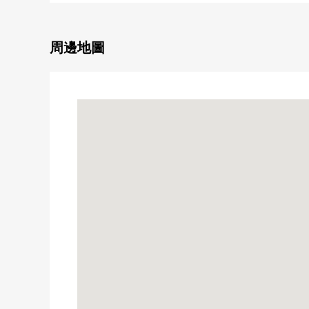
◆在建築包含條件待售土地，沒有。能在喜歡的House
周邊地圖