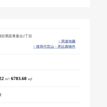
都目黑區青葉台2丁目
> 周邊地圖
> 搜尋代官山・恵比壽物件
.22
6783.68
m²/
sqf
權