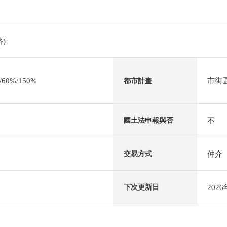
)
0%/150%
市街
都市計畫
不
國土法申報與否
仲介
交易方式
202
下次更新日