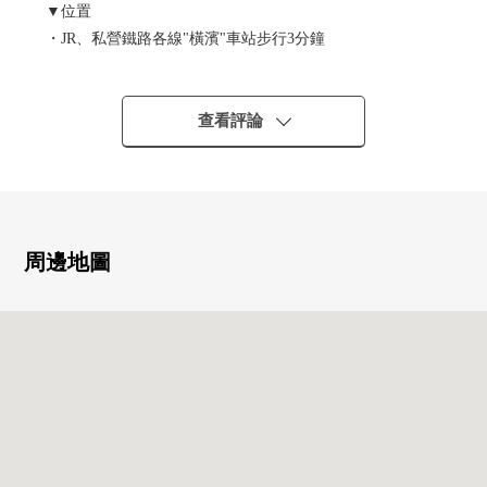
▼位置
・JR、私營鐵路各線"橫濱"車站步行3分鐘
・不從大的終點站橫濱站被雨濕掉而能夠連接
▼Mansion的特徴
查看評論
・住宅，商業設施，飯店，診所被同時設置的大規模的復
合再開發Mansion
・減輕地震以及風的搖晃的控制振動系統使用
・多彩，豐富的共用設施、禮賓服務(※一部分收費)
(共用設施)
周邊地圖
5樓：派對休息室，兒童樂園區，洗衣槽
圖書沙龍，工作Place，雪茄房
Fitness Room
39樓：貴賓室，海灣View休息室
・支持多語言的禮賓服務
・與橫濱海灣喜來登大飯店的合作的服務
・出自橫濱高島屋的外銷服務
・各層垃圾堆放處，宅配保管櫃