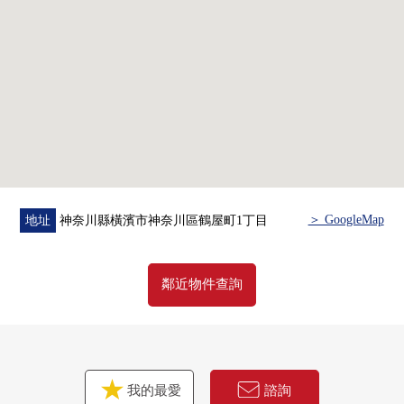
・Central水凈化系統"良水工房"
・作為寵物和能生活的公寓(飼養有細則)
▼房間的特徴
・31樓部分，面朝東的開放性的風景
・有地板暖氣(客餐廳)
・食器洗淨乾燥機
・浴室換氣乾燥暖氣時機(霧有桑拿房)
▼周邊環境
＞ GoogleMap
地址
神奈川縣橫濱市神奈川區鶴屋町1丁目
・文化堂shiaru橫濱Annex店步行1分鐘(約80m)
・全家便利店鶴屋町郵局前商店步行2分鐘(約120m)
鄰近物件查詢
■在找想要的家方面給予幫助的━━━━━・・・
房屋的詳細、需討論是如感興趣,歡迎請隨時聯繫我們。
我的最愛
諮詢