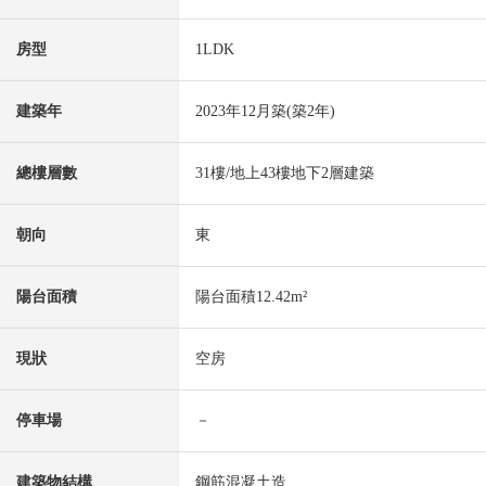
房型
1LDK
建築年
2023年12月築(築2年)
總樓層數
31樓/地上43樓地下2層建築
朝向
東
陽台面積
陽台面積12.42m²
現狀
空房
停車場
－
建築物結構
鋼筋混凝土造