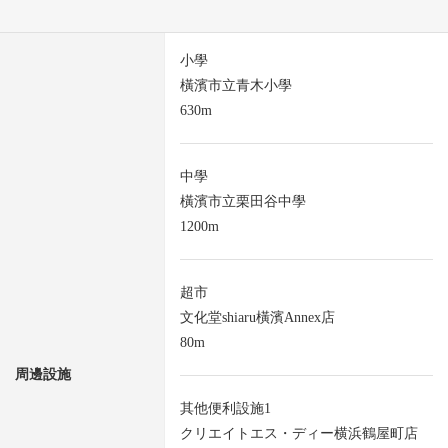
小學
橫濱市立青木小學
630m
中學
橫濱市立栗田谷中學
1200m
超市
文化堂shiaru橫濱Annex店
80m
周邊設施
其他便利設施1
クリエイトエス・ディー横浜鶴屋町店