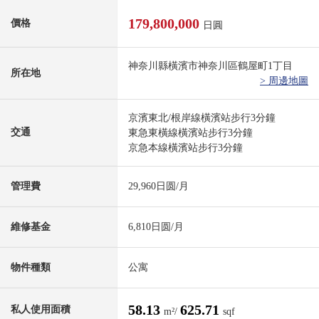
179,800,000
價格
日圓
神奈川縣橫濱市神奈川區鶴屋町1丁目
所在地
> 周邊地圖
京濱東北/根岸線橫濱站步行3分鐘
交通
東急東橫線橫濱站步行3分鐘
京急本線橫濱站步行3分鐘
管理費
29,960日圆/月
維修基金
6,810日圆/月
物件種類
公寓
58.13
625.71
私人使用面積
m²/
sqf