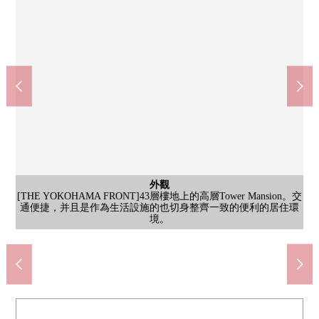
共有部分
外觀
[THE YOKOHAMA FRONT]43層樓地上的高層Tower Mansion。交
[Fitness Room]能不論什麼時候用於假日以及工作結束，家務的間
共有部分
共有部分
共有部分
共有部分
共有部分
共有部分
共有部分
共有部分
外觀
外觀
入口
入口
大廳
[海灣View休息室]從在39樓的海灣View休息室，能眺望橫濱港、海
[海灣View休息室]廚房被在海灣View休息室設置。好像也能靈活運
[當地外觀照片]夜也映照的時尚的外觀。因為離車站近所以變得晚
[入口]是有穩重的感的門被設立的精彩地有魅力的入口。經過提煉
[電梯間]像海外的飯店那樣的漂亮的電梯間。等候時間也是不煩惱
[雪茄房]過熱式香煙能吸煙的雪茄房。被在成熟穩重的色調的牆和
[洗衣槽房]被大型的洗衣機、烘乾機設置復數幾台。從窗進入自然
[大廳]在變得想邀請客人的開放對象寬敞的大廳。為始自於窗的采
[圖書沙龍]是用安靜的氣氛舒服的空間。幾個供遠隔工作使用的小
[Terrace休息室]從兒童樂園區，派對休息室連接起來的Terrace休息
[兒童樂園區]連環畫或者兒童書被多數湊齊。書架的內部有供小的
[工作Place]在共用部，有鑰匙的包廂被設立6個房間，在遠隔工作
通便捷，并且是作為生活設施的也切身整齊一致的便利的居住環
歇的改換心情。有氧派機器或者肌肉力量提高機器等的各種各樣
[當地外觀照片]能和重要的寵物一起渡過的寵物飼養是可以的
Create Ｓ·Ｄ橫濱鶴屋町商店(約120m)
文化堂shiaru橫濱Annex店(約80m)
全家便利店鶴屋町商店(約120m)
橫濱市立栗田谷中學(約1200m)
友都八喜多媒體橫濱(約380m)
橫濱市立青木小學(約630m)
橫濱鶴屋町郵局(約180m)
NEWoMan橫濱(約240m)
室。是大的樹木和四季各有特色的草花溢出來的安慰的空間。
光被確保是容易明亮地渡過的空間。
地板收集，sutandinguteburu被設置。
光，明亮地是有幹凈的感的空間。
的日的歸途能用工作順利回家。
或者學習等的多目的可以使用。
用於家派對(包租時預約關鍵)。
Mansion(有飼養細則)。
的設計被從入口采用。
孩子使用的遊戲空白。
的設備準備齊全。
的時尚的空間。
房間被設置。
步行15分鐘。
步行1分鐘。
步行8分鐘。
步行2分鐘。
步行2分鐘。
步行3分鐘。
步行5分鐘。
步行3分鐘。
公共汽車
公共汽車
公共汽車
灣大橋。
其他當地
其他當地
其他當地
其他當地
停車場
境。
洗臉
收納
洗臉
洗臉
廁所
廁所
廁所
室內
室內
收納
陽台
陽台
風景
風景
門口
門口
收納
外觀
外觀
外觀
外觀
外觀