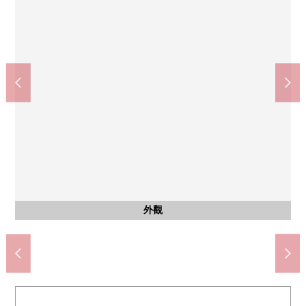
入口
西式房間
入口路徑
停車場
外觀
客廳
客廳
客廳
客廳
客廳
廚房
廁所
陽台
風景
入口
入口