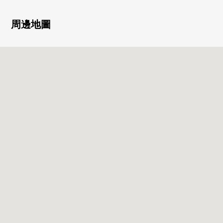
・關於朝南西，光照良好
・菜的寬度擴展到的3份爐子
周邊地圖
・收藏嵌入式衣櫃，充實
・3個地方廁所
・2個地方浴室
■ 在找想要的家方面給予幫助的━━━━━・・・
房屋的詳細、需討論是如感興趣,歡迎請隨時聯繫我們。