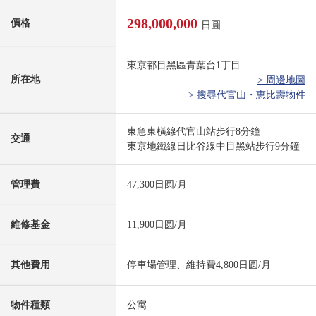
298,000,000
價格
日圓
東京都目黑區青葉台1丁目
所在地
> 周邊地圖
> 搜尋代官山・恵比壽物件
東急東橫線代官山站步行8分鐘
交通
東京地鐵線日比谷線中目黑站步行9分鐘
管理費
47,300日圆/月
維修基金
11,900日圆/月
其他費用
停車場管理、維持費4,800日圆/月
物件種類
公寓