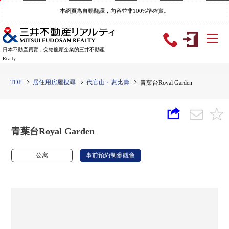
本網頁為自動翻譯，內容並非100%準確實。
日本不動產買賣，交給龍頭企業的三井不動產
Realty
TOP
居住用房屋搜尋
代官山・恵比壽
青葉台Royal Garden
青葉台Royal Garden
公寓
事前預約制參觀會