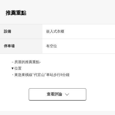
推薦重點
設備
嵌入式衣櫃
停車場
有空位
－房屋的推薦重點-
▼位置
・東急東橫線"代官山"車站步行8分鐘
・東京地鐵線日比谷線"中目黑"車站步行9分鐘
▼房間的特徴
查看評論
・私人使用面積119.97平方公尺的3LDK的房間
・寵物飼養可(有飼養細則)
・停車場所權力的