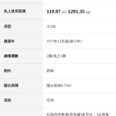
119.97
1291.35
私人使用面積
m²/
sqf
房型
3LDK
建築年
1973年12月築(築52年)
總樓層數
2樓/地上5層
朝向
西南
陽台面積
陽台面積6.75m²
現狀
空房
社區內停車場(所有權)有空位：1台有每